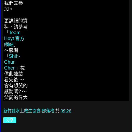
我們去參
加。
更詳細的資
料，請參考
「
Team
Hoyt 官方
網站
」
～感謝
「
Shih-
Chun
Chen
」提
供此連結
看完後 ～
會有想哭的
感動嗎? ～
父愛的偉大
新竹縣水上救生協會-部落格
於
09:26
分享