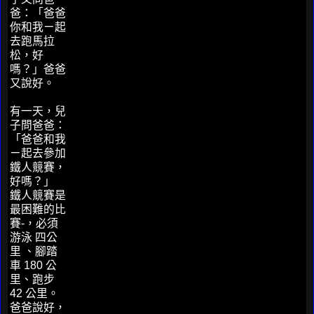
爸：「爸爸
你和我ㄧ起
去跑馬拉
松，好
嗎？」爸爸
又說好。
有一天，兒
子問爸爸：
「爸爸和我
ㄧ起去參加
鐵人競賽，
好嗎？」
鐵人競賽是
最困難的比
賽-，必須
游泳 四公
里 、腳踏
車 180 公
里、跑步
42 公里。
爸爸說好，