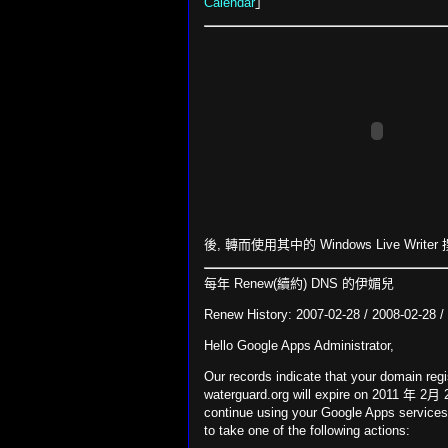
Calendar
」
後, 轉而使用其中的 Windows Live Writer 
每年 Renew(續約) DNS 的伊媚兒
Renew History: 2007-02-28 / 2008-02-28 /
Hello Google Apps Administrator,
Our records indicate that your domain regis
waterguard.org will expire on 2011 年 2月
continue using your Google Apps services,
to take one of the following actions: