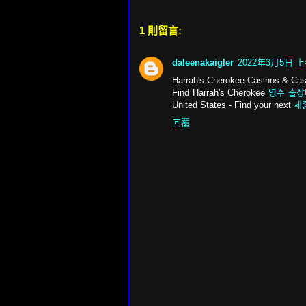
1 則留言:
daleenakaigler
2022年3月5日 上午
Harrah's Cherokee Casinos & Cas
Find Harrah's Cherokee
영주 출
United States - Find your next
세
回覆