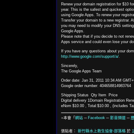
Renew your domain registration for $10 for
year. This is the safest and quickest opti
using Google Apps. To renew your registrat
Transfer your domain to a new registrar. Af
you may need to modify your DNS settings
Google Apps.
Please note that if you decide to not ren
Apps service and could even lose your do
If you have any questions about your domai
http://www.google.com/support/a/
.
Sincerely,
The Google Apps Team
Order date: Jan 31, 2011 10:34 AM GMT+
Google order number: 404658814983764
Shipping Status Qty Item Price
Digital delivery 1Domain Registration Ren
eNom $10.00 , Total:$10.00 , (includes Ta
※本會「
網站
─
Facebook
─
影音頻道
─
張貼者：
新竹縣水上救生協會-部落格
於
1