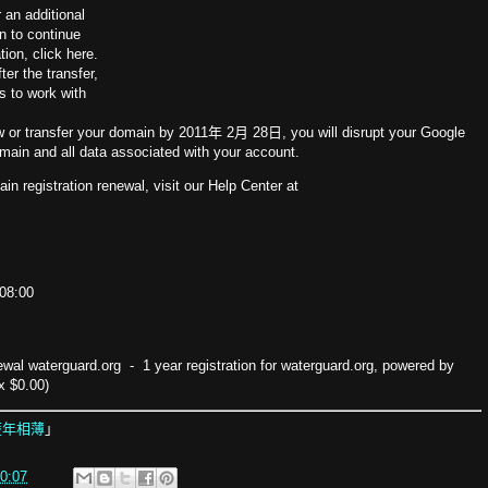
 an additional
on to continue
ion, click here.
ter the transfer,
 to work with
ew or transfer your domain by 2011年 2月 28日, you will disrupt your Google
main and all data associated with your account.
n registration renewal, visit our Help Center at
08:00
ewal waterguard.org - 1 year registration for waterguard.org, powered by
x $0.00)
歷年相薄
」
0:07